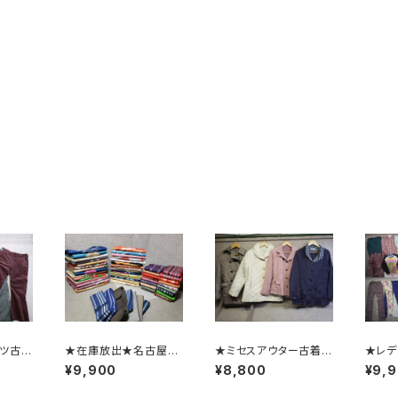
ンツ古着
★在庫放出★名古屋帯
★ミセスアウター古着M
★レデ
大量/
●半幅帯●袋帯など●
IX●アソート●古着衛
ッズ古
¥9,900
¥8,800
¥9,
/福袋
アソート●古着衛門店
門店頭品質●大量/業
シー
頭品質●大量/業販/仕
販/仕入れ/卸/福袋
頭品質