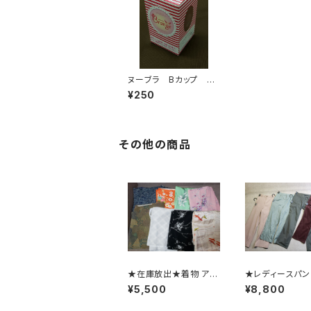
ヌーブラ Bカップ ピ
ンク ブランジェ bra
¥250
nge 卸OK 50個ま
で送料1,000円
その他の商品
★在庫放出★着物 アソ
★レディースパ
ート●大量/まとめ売り/
MIX●アソート●
¥5,500
¥8,800
仕入れ/卸/福袋/着付
業販/仕入れ/卸
け/リメイク/材料