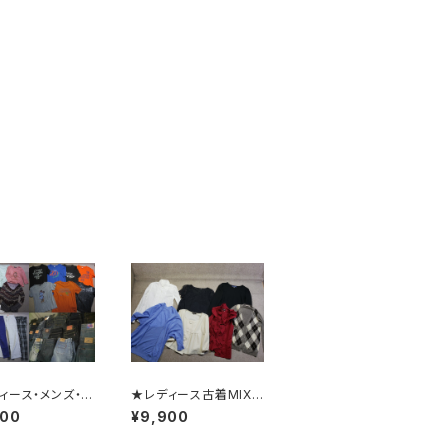
ィース・メンズ・キ
★レディース古着MIX
着MIX●時期物2
●古着衛門店頭品質●
900
¥9,900
ズン●古着衛門店
アソート●大量/業販/仕
●大量/業販/仕
入れ/卸/福袋