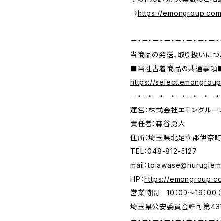
⇒
https://emongroup.com
－・－・－・－・－・－・－・－・
当商品の発送、取り扱いについ
■当社古着商品の共通事項■
https://select.emongrou
－・－・－・－・－・－・－・－・
運営：株式会社エモングルー
責任者：森谷勇人
住所：埼玉県北足立郡伊奈町小
TEL：048-812-5127
mail：
toiawase@hurugie
HP：
https://emongroup.c
営業時間 10：00～19：00（
埼玉県公安委員会許可第4313
－・－・－・－・－・－・－・－・