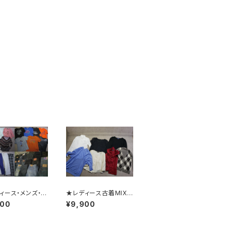
ィース・メンズ・キ
★レディース古着MIX
着MIX●時期物2
●古着衛門店頭品質●
900
¥9,900
ズン●古着衛門店
アソート●大量/業販/仕
●大量/業販/仕
入れ/卸/福袋
卸/福袋