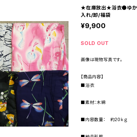
★在庫放出★浴衣●ゆか
入れ/卸/福袋
¥9,900
SOLD OUT
画像は現物写真です。
【商品内容】
■浴衣
■素材：木綿
■内容数量： 約20ｋｇ
■納品形態