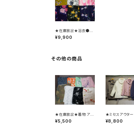
★在庫放出★浴衣●ゆ
かた●着物●大量/まと
¥9,900
め売り/仕入れ/卸/福袋
その他の商品
★在庫放出★着物 アソ
★ミセスアウタ
ート●大量/まとめ売り/
IX●アソート●
¥5,500
¥8,800
仕入れ/卸/福袋/着付
門店頭品質●大
け/リメイク/材料
販/仕入れ/卸/福