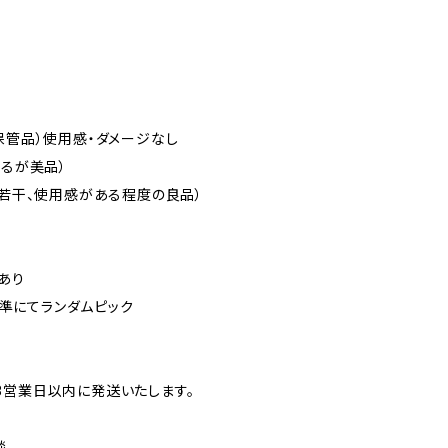
保管品）使用感・ダメージなし
あるが美品）
（若干、使用感がある程度の良品）
難あり
の基準にてランダムピック
3営業日以内に発送いたします。
談