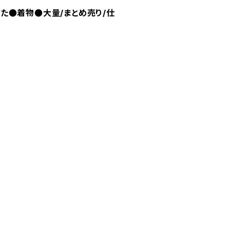
た●着物●大量/まとめ売り/仕