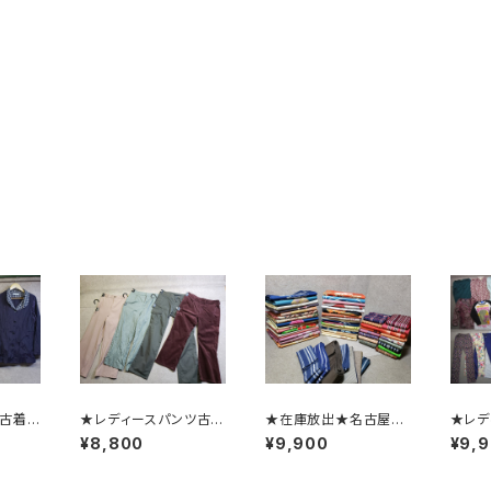
ー古着M
★レディースパンツ古着
★在庫放出★名古屋帯
★レデ
古着衛
MIX●アソート●大量/
●半幅帯●袋帯など●
ッズ古
¥8,800
¥9,900
¥9,
量/業
業販/仕入れ/卸/福袋
アソート●古着衛門店
シー
袋
頭品質●大量/業販/仕
頭品質
入れ/卸/福袋/リメイク/
入れ/