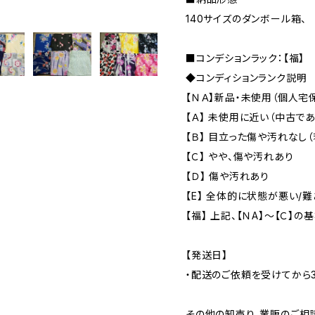
140サイズのダンボール箱、
■コンデションラック：【福】
◆コンディションランク説明
【ＮＡ】新品・未使用（個人宅
【Ａ】 未使用に近い（中古で
【Ｂ】 目立った傷や汚れなし
【Ｃ】 やや、傷や汚れあり
【Ｄ】 傷や汚れあり
【E】 全体的に状態が悪い/
【福】 上記、【ＮA】～【Ｃ】
【発送日】
・配送のご依頼を受けてから
その他の卸売り、業販のご相