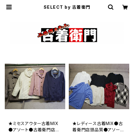
SELECT by 古着衛門
★ミセスアウター古着MIX
★レディース古着MIX●古
●アソート●古着衛門店頭
着衛門店頭品質●アソート