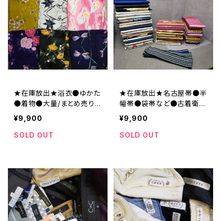
★在庫放出★浴衣●ゆかた
★在庫放出★名古屋帯●半
●着物●大量/まとめ売り/
幅帯●袋帯など●古着衛門
仕入れ/卸/福袋
店頭品質●大量/業販/仕入
¥9,900
¥9,900
れ/卸/福袋/リメイク/材料
SOLD OUT
SOLD OUT