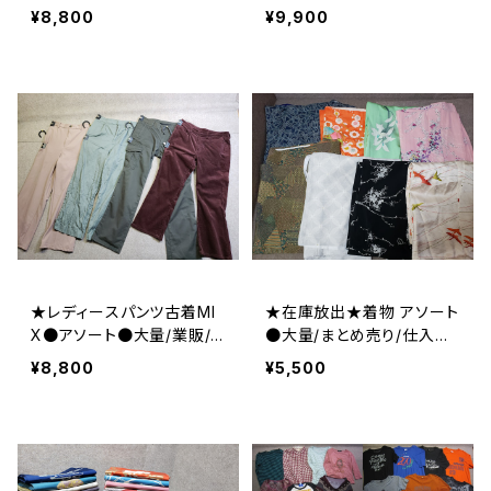
品質●大量/業販/仕入れ/
●大量/業販/仕入れ/卸/福
¥8,800
¥9,900
卸/福袋
袋
★レディースパンツ古着MI
★在庫放出★着物 アソート
X●アソート●大量/業販/
●大量/まとめ売り/仕入れ/
仕入れ/卸/福袋
卸/福袋/着付け/リメイク/材
¥8,800
¥5,500
料