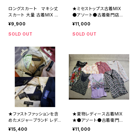
ロングスカート マキシ丈
★ミセストップス古着MIX
スカート 大量 古着MIX ま
●アソート●古着衛門店頭
とめ売り 卸 福袋 セット
品質●大量/業販/仕入れ/
¥9,900
¥11,000
卸/福袋
SOLD OUT
SOLD OUT
★ファストファッションを含
★夏物レディース古着MIX
めたメジャーブランド レディ
★●アソート●古着衛門店
ース トップス ボトムス古着
頭品質●大量/業販/仕入
¥15,400
¥11,000
MIX●アソート●古着衛門
れ/卸/福袋