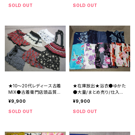
店頭品質●大量/業販/仕入
SOLD OUT
SOLD OUT
れ/卸/福袋
★10～20代レディース古着
★在庫放出★浴衣●ゆかた
MIX●古着衛門店頭品質●
●大量/まとめ売り/仕入れ/
大量/業販/仕入れ/卸/福袋
卸/福袋/リメイク/材料
¥9,900
¥9,900
SOLD OUT
SOLD OUT