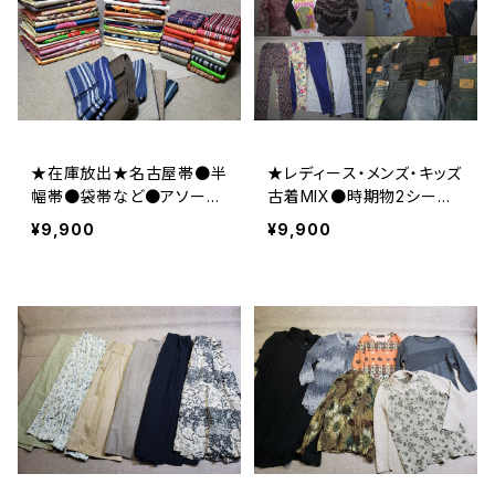
★在庫放出★名古屋帯●半
★レディース・メンズ・キッズ
幅帯●袋帯など●アソート
古着MIX●時期物2シーズ
●古着衛門店頭品質●大
ン●古着衛門店頭品質●大
¥9,900
¥9,900
量/業販/仕入れ/卸/福袋/リ
量/業販/仕入れ/卸/福袋
メイク/材料