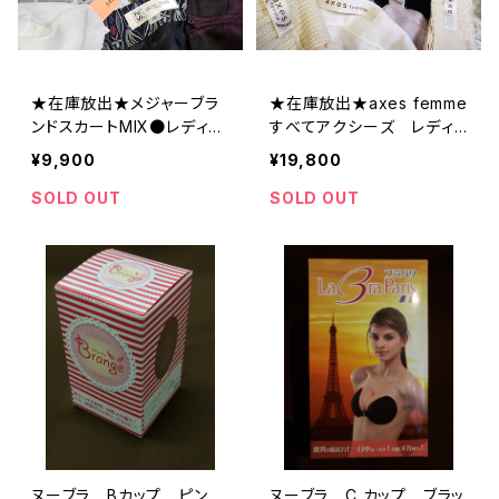
★在庫放出★メジャーブラ
★在庫放出★axes femme
ンドスカートMIX●レディー
すべてアクシーズ レディ
ス古着●古着衛門店頭品質
ース古着MIX●古着衛門店
¥9,900
¥19,800
●大量/業販/仕入れ/卸/福
頭品質●大量/業販/仕入
袋
れ/卸/福袋
SOLD OUT
SOLD OUT
ヌーブラ Bカップ ピン
ヌーブラ C カップ ブラッ